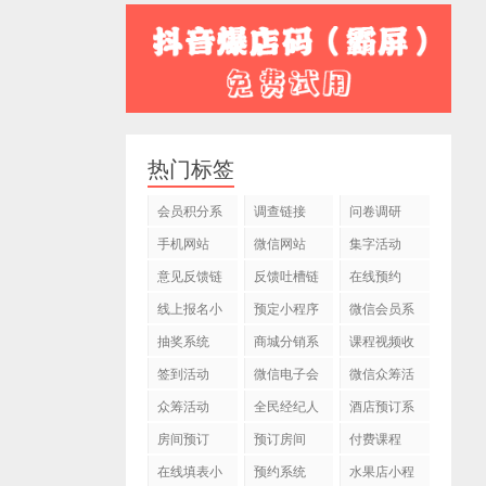
热门标签
会员积分系
调查链接
问卷调研
统
手机网站
微信网站
集字活动
意见反馈链
反馈吐槽链
在线预约
接
接
线上报名小
预定小程序
微信会员系
程序
统
抽奖系统
商城分销系
课程视频收
统
费
签到活动
微信电子会
微信众筹活
员卡
动
众筹活动
全民经纪人
酒店预订系
活动
统
房间预订
预订房间
付费课程
在线填表小
预约系统
水果店小程