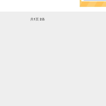
共
1
页
2
条