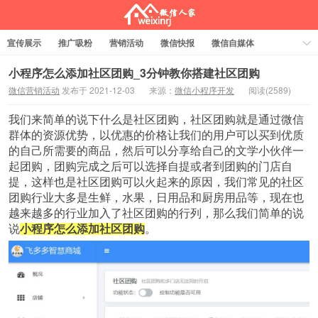
宣传展示
推广吸粉
营销活动
微信快报
微信自媒体
电商交易
关于
行业功能
会员管理
小程序
抖音爆店码
小程序怎么添加社区团购_3分钟教你搭建社区团购
微信营销活动
发布于 2021-12-03
来源：
微信小程序开发
阅读(
2589)
抖音潮图
文章赏析
标签云
微信人家
我们来简单的说下什么是社区团购，社区团购就是通过微信
群体的资源优势，以优惠的价格让我们的用户可以买到优质
的自己所需要的商品，然后可以分享给自己的文学小伙伴一
起团购，团购完成之后可以选择自提或者到团购的门店自
提，这样也是社区团购可以火起来的原因，我们常见的社区
团购行业大多是生鲜，水果，日用品和厨房用品等，现在也
越来越多的行业加入了社区团购的行列，那么我们简单的说
说
小程序怎么添加社区团购
。