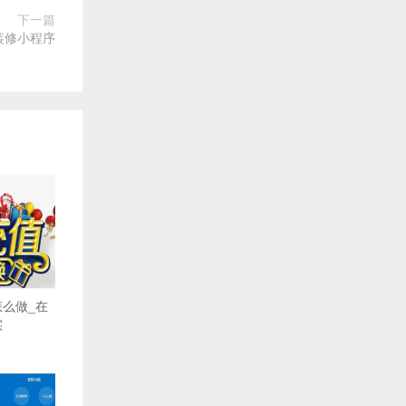
下一篇
装修小程序
么做_在
实