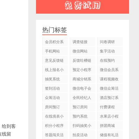
热门标签
会员积分系
调查链接
问卷调研
统
手机网站
微信网站
集字活动
意见反馈链
反馈吐槽链
在线预约
接
接
线上报名小
预定小程序
微信会员系
程序
统
抽奖系统
商城分销系
课程视频收
统
费
签到活动
微信电子会
微信众筹活
员卡
动
众筹活动
全民经纪人
酒店预订系
活动
统
房间预订
预订房间
付费课程
在线填表小
预约系统
水果店小程
程序
序
，给到客
积分小程序
扫码抽奖小
拼团商城
程序
在线留
答题闯关活
拍卖活动
储值有礼活