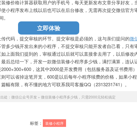
过装修价格计算器获取用户的手机号，每天更新发布文章分享好友，
即使小程序发布上线以后也可以在后台修改，无需再次提交微信官方
间。
立即体验
上传代码，提交审核的环节。提交审核是必须的，这与亲们提问的
微
不管多少钱开发出来的小程序，不提交审核只能开发者自己看，只有
正如上面我们提到的，审核通过以后就可以直接拿去用了，以后修改
。最后总结一下，开发一款微信装修小程序多少钱，满打满算，连认
00+300+600，这其中2000是开发费用（包括服务器及证书费用）
则可以省掉这笔开支，600是以后每年小程序续费的价格，如果小
幅有限，有不懂的地方可联系我司客服QQ（2313231741）。
明出处：
微信公众号开发
»
微信装修小程序多少钱，只需2000元轻松搞定
标签：
装修小程序