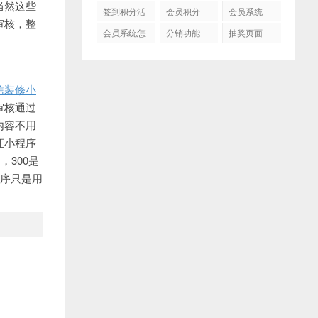
当然这些
动
动
签到积分活
会员积分
会员系统
审核，整
动
会员系统怎
分销功能
抽奖页面
信装修小
审核通过
内容不用
证小程序
，300是
程序只是用