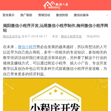
宣传展示
推广吸粉
营销活动
微信快报
微信自媒体
电商交易
关于
行业功能
会员管理
小程序
抖音爆店码
揭阳微信小程序开发,汕尾微信小程序制作,梅州微信小程序网
站
抖音潮图
文章赏析
标签云
微信互动平台
发布于 2018-08-17
来源：
微信小程序开发
阅读(
859)
微信人家
在未来，
微信小程序
势必会发展的越来越好，所以有想法的人可
以近早为自己抢占商机，多学一些相关的专业知识，参加相关的
教学培训活动对我们来说是没有坏处的，另外要了解这个行业的
规律及赚钱方式，可以通过附近小程序、插入小广告、专业开发
教学以及创办外包公司等多种方式探索微信小程序开发攻略，为
自己带来更多的经济利益。